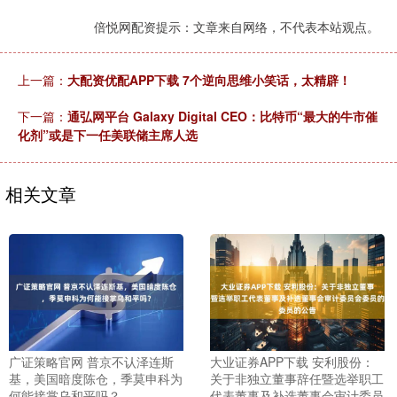
倍悦网配资提示：文章来自网络，不代表本站观点。
上一篇：
大配资优配APP下载 7个逆向思维小笑话，太精辟！
下一篇：
通弘网平台 Galaxy Digital CEO：比特币“最大的牛市催
化剂”或是下一任美联储主席人选
相关文章
广证策略官网 普京不认泽连斯
大业证券APP下载 安利股份：
基，美国暗度陈仓，季莫申科为
关于非独立董事辞任暨选举职工
何能接掌乌和平吗？
代表董事及补选董事会审计委员