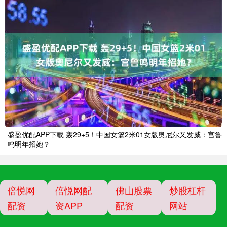
盛盈优配APP下载 轰29+5！中国女篮2米01女版奥尼尔又发威：宫鲁
鸣明年招她？
倍悦网
倍悦网配
佛山股票
炒股杠杆
配资
资APP
配资
网站