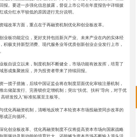
回报。要进一步强化信息披露，督促上市公司在年度报告中详细披
红或分红水平较低的原因进行充分说明。
端改革方面，重点在于再融资机制优化和创业板改革。
业板功能定位，更好支持包括新兴产业、未来产业在内的实体经
，积极支持新型消费、现代服务业等优质创新创业企业发行上市，
。
板自设立以来，制度机制不断健全，市场功能有效发挥，培育了
域形成集聚效应，并为投资者带来了持续回报。
一揽子措施，后续中国证监会将在制度层面优化审核注册机制，
推出储架发行、完善锁价定增机制；突出“扶优、扶科”导向，对于优
、高研发投入”标准拓展至主板等。
优化再融资机制，清晰地反映了本轮资本市场投融资同步改革的
形成正向循环。
化创业板改革、优化再融资制度不仅将提高资本市场向国家战略
创新驱动及新动能的培育壮大，还能够为资本市场不断输入源头活