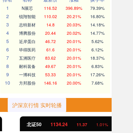
1
N展芯
116.52
396.89%
79.39%
2
锐翔智能
110.02
20.21%
16.80%
3
志特新材
14.8
20.03%
14.18%
4
博腾股份
20.44
20.02%
14.77%
5
近岸蛋白
46.72
20.01%
5.62%
6
毕得医药
61.6
20.01%
6.12%
7
五洲医疗
83.62
20.01%
18.37%
8
耐科装备
49.67
20.01%
6.83%
9
一博科技
53.33
20.01%
17.26%
10
方邦股份
146.16
20.00%
7.68%
沪深京行情 实时轮播
北证50
1134.24
创
11.37
1.01%