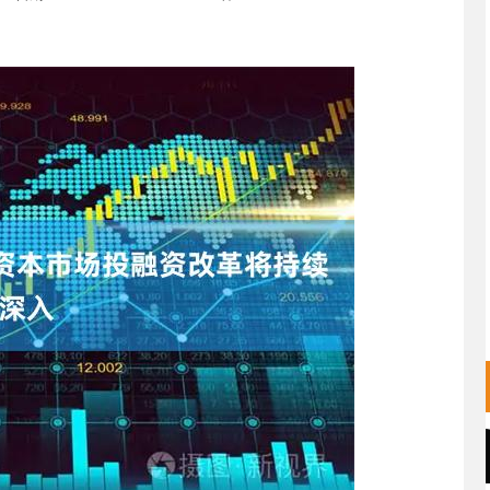
沪深300
4694.44
.42%
43.13
0.93%