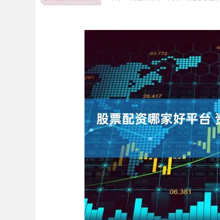
深证成指
14311.01
.68
1.02%
200.89
1