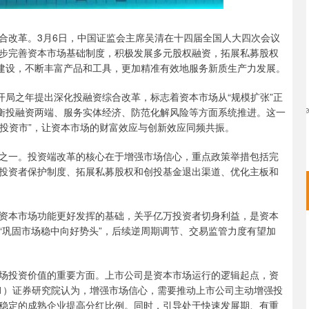
改革。3月6日，中国证监会主席吴清在十四届全国人大四次会议
步完善资本市场基础制度，积极发展多元股权融资，拓展私募股权
场建设，不断丰富产品和工具，更加精准有效地服务新质生产力发展。
局之年提出深化投融资综合改革，标志着资本市场从“规模扩张”正
平衡投融资两端、服务实体经济、防范化解风险等方面系统推进。这一
“投资市”，让资本市场的财富效应与创新效应同频共振。
一。投资端改革的核心在于增强市场信心，重点政策举措包括完
投资者保护制度、拓展私募股权和创投基金退出渠道、优化主板和
本市场功能更好发挥的基础，关乎亿万投资者切身利益，是资本
“巩固市场稳中向好势头”，后续逆周期调节、交易监管力度有望加
投资价值的重要方面。上市公司是资本市场运行的逻辑起点，资
81）证券研究院认为，增强市场信心，需要推动上市公司主动增强投
稳定的成熟企业提高分红比例。同时，引导处于快速发展期、有重