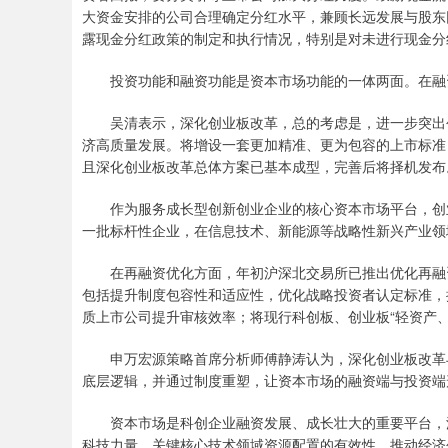
大资金安排的公司合理确定分红水平，兼顾长远发展与股东
露现金分红政策的制定和执行情况，特别是对未进行现金分
投资功能和融资功能是资本市场功能的一体两面。在融资
吴清表示，深化创业板改革，总的考虑是，进一步突出创
济高质量发展。将增设一套更加精准、更为包容的上市标准
且深化创业板改革总体方案已基本成型，完善后将择机发布
作为服务成长型创新创业企业的核心资本市场平台，创业
一批标杆性企业，在信息技术、新能源等战略性新兴产业领
在再融资优化方面，年初沪深北交易所已推出优化再融资
包括提升制度包容性和适应性，优化战略投资者认定标准，
质上市公司提升审核效率；将现行科创板、创业板“轻资产
申万宏源策略首席分析师傅静涛认为，深化创业板改革与
底层逻辑，并通过制度重塑，让资本市场的融资端与投资端
资本市场是科创企业融资发展、成长壮大的重要平台，深
科技力量、关键核心技术领域资源配置的有效性，推动经济