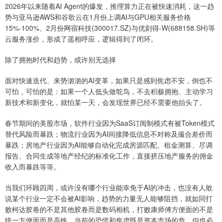
2026年以来随着AI Agent的爆发，推理算力正在被快速消耗，这一趋
势与亚马逊AWS和谷歌云在1月份上调AI与GPU相关服务价格
15%-100%、2月份网宿科技(300017.SZ)与优刻得-W(688158.SH)等
云服务涨价，形成了遥相呼应，逻辑得到了闭环。
除了拥抱时代和趋势，或许别无选择
面对快速迭代、来势汹汹的AI变革，如果只是感到焦虑不安，倒也不
可怕，可怕的是：如果一个人低头做鸵鸟，不去积极拥抱、主动学习
新技术和新变化，就怕某一天，会发现世界已经不需要他抬头了。
春节期间的美股市场，软件行业因为SaaS订阅制模式有被Token模式
替代风险而暴跌；物流行业因为AI间接降低信息不对称及撮合差价而
暴跌；房地产行业因为AI能够自动化完成房源匹配、租金测算、尽调
报告、合同生成等地产经纪的标准化工作，直接挤压地产服务的佣金
收入而暴跌等等。
当我们环顾四周，或许没有哪个行业能幸免于AI的冲击，也没有人敢
说某个行业一定不会被AI影响，趋势的力量无人能够阻挡，就如同打
败柯达胶卷的不是其他胶卷而是数码相机，打败康师傅方便面的不是
统一方便面而是高铁，当前的恐慌和焦虑既是资本市场的危，但也必