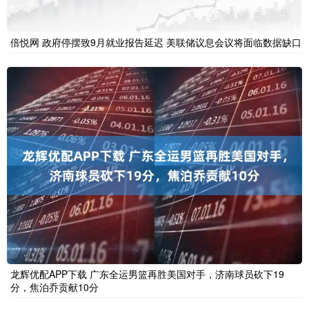
倍悦网 政府停摆致9月就业报告延迟 美联储议息会议将面临数据缺口
龙辉优配APP下载 广东全运男篮再胜美国对手，济南球员砍下19
分，焦泊乔贡献10分