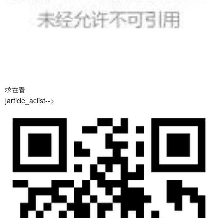
求在看
]article_adlist-->