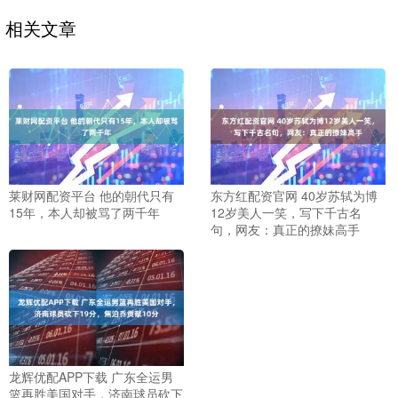
相关文章
莱财网配资平台 他的朝代只有
东方红配资官网 40岁苏轼为博
15年，本人却被骂了两千年
12岁美人一笑，写下千古名
句，网友：真正的撩妹高手
龙辉优配APP下载 广东全运男
篮再胜美国对手，济南球员砍下