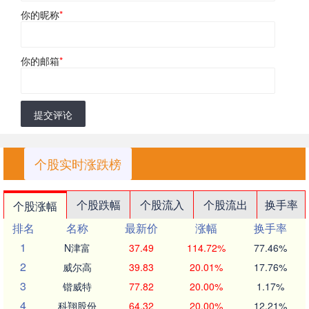
你的昵称
*
你的邮箱
*
提交评论
个股实时涨跌榜
个股跌幅
个股流入
个股流出
换手率
个股涨幅
排名
名称
最新价
涨幅
换手率
1
N津富
37.49
114.72%
77.46%
2
威尔高
39.83
20.01%
17.76%
3
锴威特
77.82
20.00%
1.17%
4
科翔股份
64.32
20.00%
12.21%