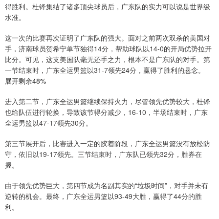
得胜利。杜锋集结了诸多顶尖球员后，广东队的实力可以说是世界级
水准。
这一次的比赛再次证明了广东队的强大。面对之前两次双杀的美国对
手，济南球员贺希宁单节独得14分，帮助球队以14-0的开局优势拉开
比分。可见，这支美国队毫无还手之力，根本不是广东队的对手。第
一节结束时，广东全运男篮以31-7领先24分，赢得了胜利的悬念。
展开剩余48%
进入第二节，广东全运男篮继续保持火力，尽管领先优势较大，杜锋
也给队伍进行轮换，导致该节得分减少，16-10，半场结束时，广东
全运男篮以47-17领先30分。
第三节展开后，比赛进入一定的胶着阶段，广东全运男篮没有放松防
守，依旧以19-17领先。三节结束时，广东队已领先32分，胜券在
握。
由于领先优势巨大，第四节成为名副其实的“垃圾时间”，对手并未有
逆转的机会。最终，广东全运男篮以93-49大胜，赢得了44分的胜
利。