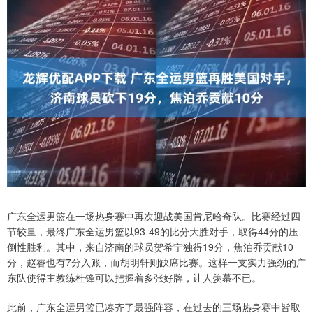
广东全运男篮在一场热身赛中再次迎战美国肯尼哈奇队。比赛经过四
节较量，最终广东全运男篮以93-49的比分大胜对手，取得44分的压
倒性胜利。其中，来自济南的球员贺希宁独得19分，焦泊乔贡献10
分，赵睿也有7分入账，而胡明轩则缺席比赛。这样一支实力强劲的广
东队使得主教练杜锋可以把握着多张好牌，让人羡慕不已。
此前，广东全运男篮已凑齐了最强阵容，在过去的三场热身赛中皆取