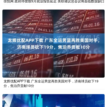
倍悦网 政府停摆致9月就业报告延迟 美联储议息会议将面临数据缺口
龙辉优配APP下载 广东全运男篮再胜美国对手，济南球员砍下19
分，焦泊乔贡献10分