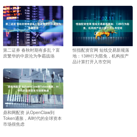
第二证券 春秋时期有多乱？富
恒指配资官网 短线交易新规落
庶繁华的中原沦为争霸战场
地：13种行为豁免，机构按产
品计算打开入市空间
鼎和网配资 从OpenClaw到
Token通胀，AI时代的全球资本
市场很焦虑