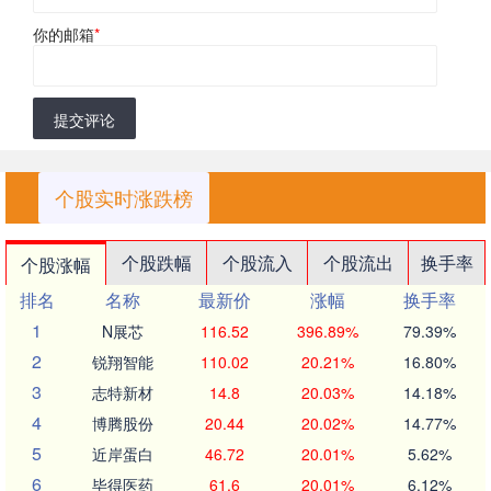
你的邮箱
*
提交评论
个股实时涨跌榜
个股跌幅
个股流入
个股流出
换手率
个股涨幅
排名
名称
最新价
涨幅
换手率
1
N展芯
116.52
396.89%
79.39%
2
锐翔智能
110.02
20.21%
16.80%
3
志特新材
14.8
20.03%
14.18%
4
博腾股份
20.44
20.02%
14.77%
5
近岸蛋白
46.72
20.01%
5.62%
6
毕得医药
61.6
20.01%
6.12%