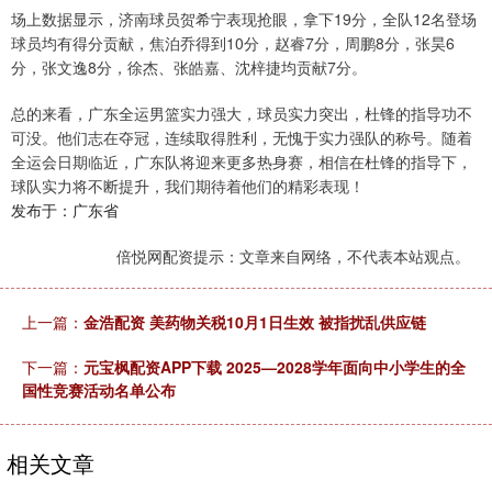
场上数据显示，济南球员贺希宁表现抢眼，拿下19分，全队12名登场
球员均有得分贡献，焦泊乔得到10分，赵睿7分，周鹏8分，张昊6
分，张文逸8分，徐杰、张皓嘉、沈梓捷均贡献7分。
总的来看，广东全运男篮实力强大，球员实力突出，杜锋的指导功不
可没。他们志在夺冠，连续取得胜利，无愧于实力强队的称号。随着
全运会日期临近，广东队将迎来更多热身赛，相信在杜锋的指导下，
球队实力将不断提升，我们期待着他们的精彩表现！
发布于：广东省
倍悦网配资提示：文章来自网络，不代表本站观点。
上一篇：
金浩配资 美药物关税10月1日生效 被指扰乱供应链
下一篇：
元宝枫配资APP下载 2025—2028学年面向中小学生的全
国性竞赛活动名单公布
相关文章