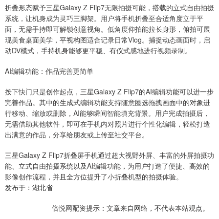
折叠形态赋予三星Galaxy Z Flip7无限拍摄可能，搭载的立式自由拍摄
系统，让机身成为灵巧三脚架。用户将手机折叠至合适角度立于平
面，无需手持即可解锁创意视角。低角度仰拍能拉长身形，俯拍可展
现美食桌面美学，平视构图适合记录日常Vlog。捕捉动态画面时，启
动DV模式，手持机身能够更平稳、有仪式感地进行视频录制。
AI编辑功能：作品完善更简单
按下快门只是创作起点，三星Galaxy Z Flip7的AI编辑功能可以进一步
完善作品。其中的生成式编辑功能支持随意圈选拖拽画面中的对象进
行移动、缩放或删除，AI能够瞬间智能填充背景。用户完成拍摄后，
无需借助其他软件，即可在手机内对照片进行个性化编辑，轻松打造
出满意的作品，分享给朋友或上传至社交平台。
三星Galaxy Z Flip7折叠屏手机通过超大视野外屏、丰富的外屏拍摄功
能、立式自由拍摄系统以及AI编辑功能，为用户打造了便捷、高效的
影像创作流程，并且全方位提升了小折叠机型的拍摄体验。
发布于：湖北省
倍悦网配资提示：文章来自网络，不代表本站观点。