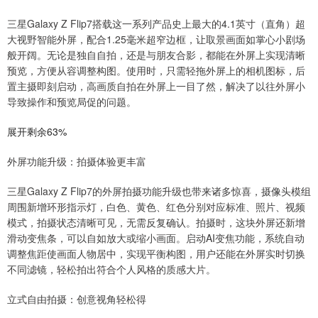
三星Galaxy Z Flip7搭载这一系列产品史上最大的4.1英寸（直角）超
大视野智能外屏，配合1.25毫米超窄边框，让取景画面如掌心小剧场
般开阔。无论是独自自拍，还是与朋友合影，都能在外屏上实现清晰
预览，方便从容调整构图。使用时，只需轻拖外屏上的相机图标，后
置主摄即刻启动，高画质自拍在外屏上一目了然，解决了以往外屏小
导致操作和预览局促的问题。
展开剩余63%
外屏功能升级：拍摄体验更丰富
三星Galaxy Z Flip7的外屏拍摄功能升级也带来诸多惊喜，摄像头模组
周围新增环形指示灯，白色、黄色、红色分别对应标准、照片、视频
模式，拍摄状态清晰可见，无需反复确认。拍摄时，这块外屏还新增
滑动变焦条，可以自如放大或缩小画面。启动AI变焦功能，系统自动
调整焦距使画面人物居中，实现平衡构图，用户还能在外屏实时切换
不同滤镜，轻松拍出符合个人风格的质感大片。
立式自由拍摄：创意视角轻松得