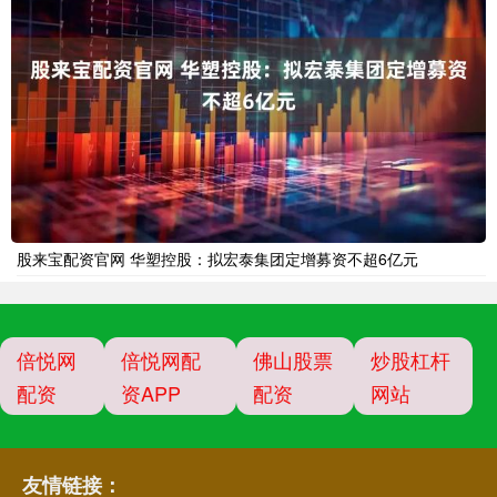
股来宝配资官网 华塑控股：拟宏泰集团定增募资不超6亿元
倍悦网
倍悦网配
佛山股票
炒股杠杆
配资
资APP
配资
网站
友情链接：