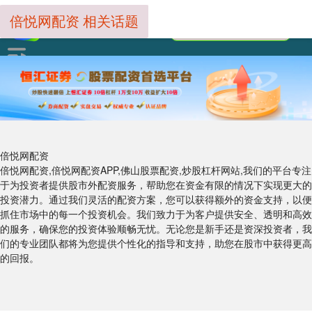
倍悦网配资 相关话题
倍悦网配资
倍悦网配资,倍悦网配资APP,佛山股票配资,炒股杠杆网站,我们的平台专注
于为投资者提供股市外配资服务，帮助您在资金有限的情况下实现更大的
投资潜力。通过我们灵活的配资方案，您可以获得额外的资金支持，以便
抓住市场中的每一个投资机会。我们致力于为客户提供安全、透明和高效
的服务，确保您的投资体验顺畅无忧。无论您是新手还是资深投资者，我
们的专业团队都将为您提供个性化的指导和支持，助您在股市中获得更高
的回报。