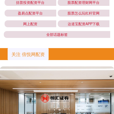
括普投资配资平台
股票配资理财网平台
盈易点配资平台
股票怎么玩杠杆官网
网上配资
达道宝配资APP下载
全部话题标签
关注 倍悦网配资