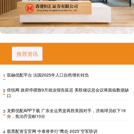
推荐资讯
双融优配平台 法国2025年人口自然增长转负
1
倍悦网 政府停摆致9月就业报告延迟 美联储议息会议将面临数据缺
2
口
龙辉优配APP下载 广东全运男篮再胜美国对手，济南球员砍下19
3
分，焦泊乔贡献10分
股票配资宝官网 中泰将举行“鹰击-2025”空军联训
4