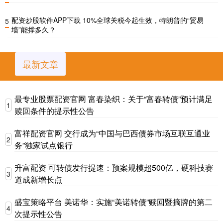
配资炒股软件APP下载 10%全球关税今起生效，特朗普的“贸易
5
墙”能撑多久？
最新文章
最专业股票配资官网 富春染织：关于“富春转债”预计满足
1
赎回条件的提示性公告
富祥配资官网 交行成为“中国与巴西债券市场互联互通业
2
务”独家试点银行
升富配资 可转债发行提速：预案规模超500亿，硬科技赛
3
道成新增长点
盛宝策略平台 美诺华：实施“美诺转债”赎回暨摘牌的第二
4
次提示性公告