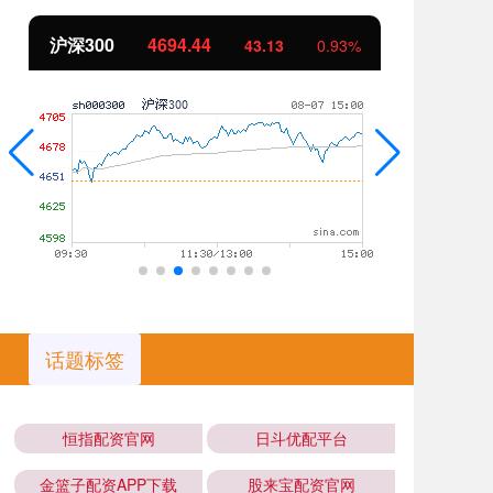
沪深300
4694.44
北
43.13
0.93%
话题标签
恒指配资官网
日斗优配平台
金篮子配资APP下载
股来宝配资官网