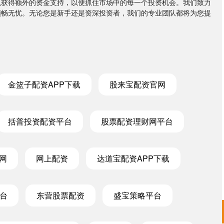
以获得额外的资金支持，以便抓住市场中的每一个投资机会。我们致力
顺畅无忧。无论您是新手还是资深投资者，我们的专业团队都将为您提
金篮子配资APP下载
股来宝配资官网
括普投资配资平台
股票配资理财网平台
网
网上配资
达道宝配资APP下载
台
东营股票配资
盛宝策略平台