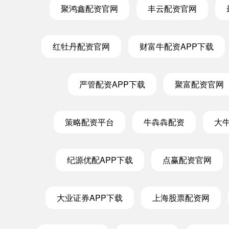
聚鸿鑫配资官网
丰云配资官网
上证指数
3940.04
.40
2.13%
39.68
1.
红牡丹配资官网
财富牛配资APP下载
严管配资APP下载
聚富配资官网
策略配资平台
牛犇犇配资
大
纪源优配APP下载
点赢配资官网
大业证券APP下载
上海股票配资网