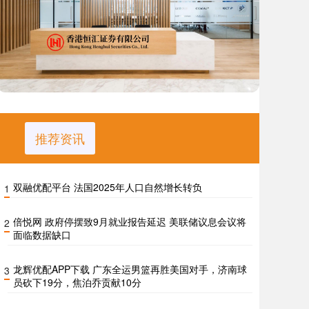
推荐资讯
双融优配平台 法国2025年人口自然增长转负
1
倍悦网 政府停摆致9月就业报告延迟 美联储议息会议将
2
面临数据缺口
龙辉优配APP下载 广东全运男篮再胜美国对手，济南球
3
员砍下19分，焦泊乔贡献10分