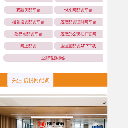
双融优配平台
悦来网配资平台
括普投资配资平台
股票配资理财网平台
盈易点配资平台
股票怎么玩杠杆官网
网上配资
达道宝配资APP下载
全部话题标签
关注 倍悦网配资