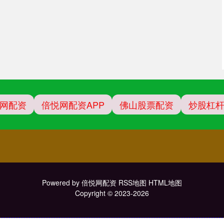
网配资
倍悦网配资APP
佛山股票配资
炒股杠
Powered by
倍悦网配资
RSS地图
HTML地图
Copyright
© 2023-2026