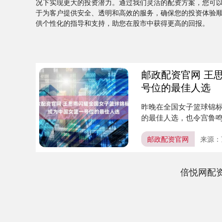
况下实现更大的投资潜力。通过我们灵活的配资方案，您可
于为客户提供安全、透明和高效的服务，确保您的投资体验
供个性化的指导和支持，助您在股市中获得更高的回报。
邮政配资官网 王
号位的最佳人选
昨晚在全国女子篮球锦
的最佳人选，也令宫鲁鸣
容中最....
邮政配资官网
来源：
倍悦网配