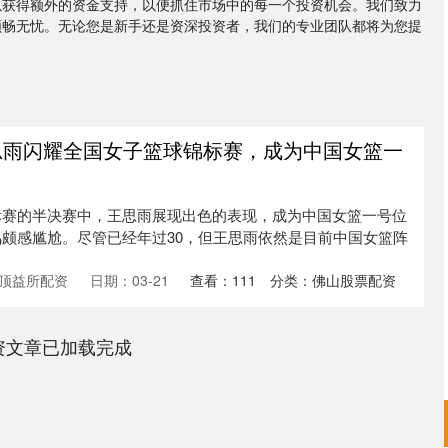
以获得额外的资金支持，以便抓住市场中的每一个投资机会。我们致力
顺畅无忧。无论您是新手还是资深投资者，我们的专业团队都将为您提
思雨闪耀全国女子篮球锦标赛，成为中国女篮一
标赛的半决赛中，王思雨展现出色的表现，成为中国女篮一号位
颇感尴尬。尽管已经年过30，但王思雨依然是目前中国女篮阵
顶益所配资
日期：03-21
查看：
111
分类：
佛山股票配资
资文章已加载完成