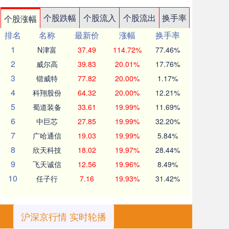
个股跌幅
个股流入
个股流出
换手率
个股涨幅
排名
名称
最新价
涨幅
换手率
1
N津富
37.49
114.72%
77.46%
2
威尔高
39.83
20.01%
17.76%
3
锴威特
77.82
20.00%
1.17%
4
科翔股份
64.32
20.00%
12.21%
5
蜀道装备
33.61
19.99%
11.69%
6
中巨芯
27.85
19.99%
32.20%
7
广哈通信
19.03
19.99%
5.84%
8
欣天科技
18.02
19.97%
28.44%
9
飞天诚信
12.56
19.96%
8.49%
10
任子行
7.16
19.93%
31.42%
沪深京行情 实时轮播