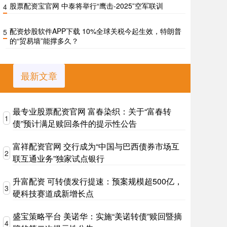
股票配资宝官网 中泰将举行“鹰击-2025”空军联训
4
配资炒股软件APP下载 10%全球关税今起生效，特朗普
5
的“贸易墙”能撑多久？
最新文章
最专业股票配资官网 富春染织：关于“富春转
1
债”预计满足赎回条件的提示性公告
富祥配资官网 交行成为“中国与巴西债券市场互
2
联互通业务”独家试点银行
升富配资 可转债发行提速：预案规模超500亿，
3
硬科技赛道成新增长点
盛宝策略平台 美诺华：实施“美诺转债”赎回暨摘
4