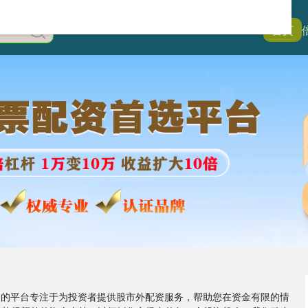
首页
,我们的平台专注于为投资者提供股市外配资服务，帮助您在资金有限的情