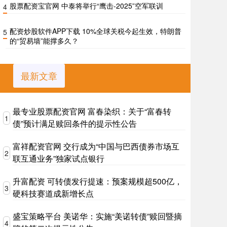
股票配资宝官网 中泰将举行“鹰击-2025”空军联训
4
配资炒股软件APP下载 10%全球关税今起生效，特朗普
5
的“贸易墙”能撑多久？
最新文章
最专业股票配资官网 富春染织：关于“富春转
1
债”预计满足赎回条件的提示性公告
富祥配资官网 交行成为“中国与巴西债券市场互
2
联互通业务”独家试点银行
升富配资 可转债发行提速：预案规模超500亿，
3
硬科技赛道成新增长点
盛宝策略平台 美诺华：实施“美诺转债”赎回暨摘
4