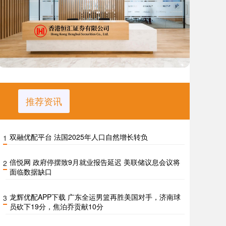
推荐资讯
双融优配平台 法国2025年人口自然增长转负
1
倍悦网 政府停摆致9月就业报告延迟 美联储议息会议将
2
面临数据缺口
龙辉优配APP下载 广东全运男篮再胜美国对手，济南球
3
员砍下19分，焦泊乔贡献10分