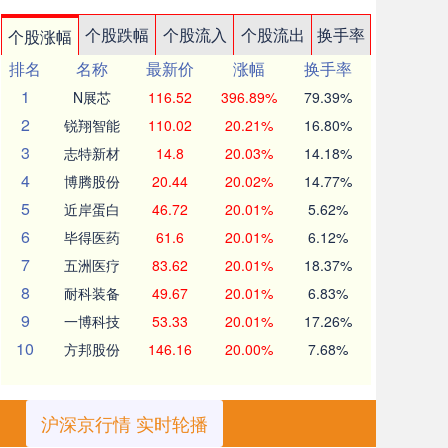
个股跌幅
个股流入
个股流出
换手率
个股涨幅
排名
名称
最新价
涨幅
换手率
1
N展芯
116.52
396.89%
79.39%
2
锐翔智能
110.02
20.21%
16.80%
3
志特新材
14.8
20.03%
14.18%
4
博腾股份
20.44
20.02%
14.77%
5
近岸蛋白
46.72
20.01%
5.62%
6
毕得医药
61.6
20.01%
6.12%
7
五洲医疗
83.62
20.01%
18.37%
8
耐科装备
49.67
20.01%
6.83%
9
一博科技
53.33
20.01%
17.26%
10
方邦股份
146.16
20.00%
7.68%
沪深京行情 实时轮播