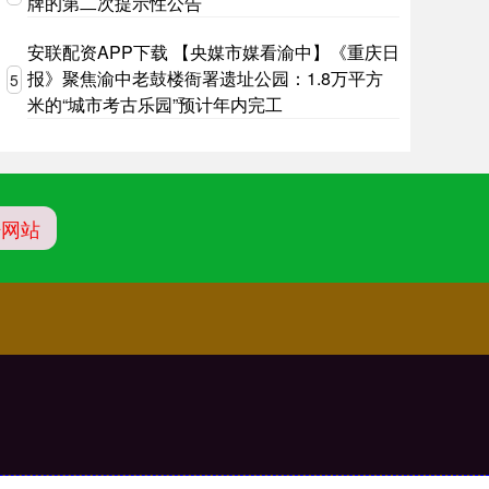
牌的第二次提示性公告
安联配资APP下载 【央媒市媒看渝中】《重庆日
报》聚焦渝中老鼓楼衙署遗址公园：1.8万平方
5
米的“城市考古乐园”预计年内完工
杆网站