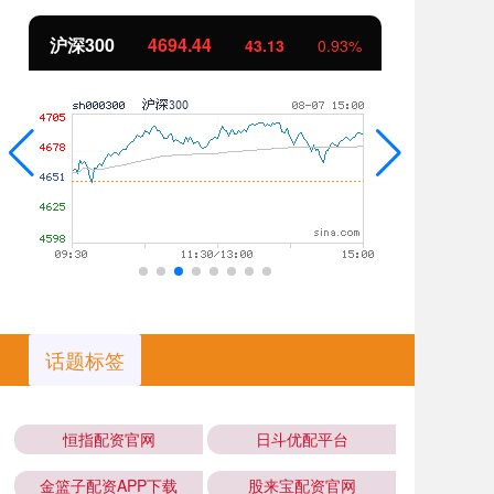
沪深300
4694.44
北
43.13
0.93%
话题标签
恒指配资官网
日斗优配平台
金篮子配资APP下载
股来宝配资官网