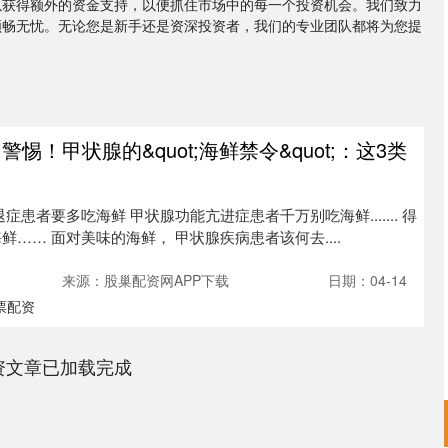
以获得额外的资金支持，以便抓住市场中的每一个投资机会。我们致力
顺畅无忧。无论您是新手还是资深投资者，我们的专业团队都将为您提
警惕！甲状腺的&quot;海鲜禁令&quot;：这3类
！
症患者要多吃海鲜 甲状腺功能亢进症患者千万别吃海鲜....... 得
…… 面对美味的海鲜， 甲状腺疾病患者该何去....
来源：股巢配资网APP下载
日期：04-14
票配资
资文章已加载完成