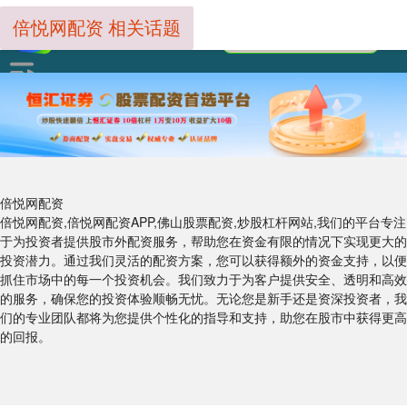
倍悦网配资 相关话题
倍悦网配资
倍悦网配资,倍悦网配资APP,佛山股票配资,炒股杠杆网站,我们的平台专注
于为投资者提供股市外配资服务，帮助您在资金有限的情况下实现更大的
投资潜力。通过我们灵活的配资方案，您可以获得额外的资金支持，以便
抓住市场中的每一个投资机会。我们致力于为客户提供安全、透明和高效
的服务，确保您的投资体验顺畅无忧。无论您是新手还是资深投资者，我
们的专业团队都将为您提供个性化的指导和支持，助您在股市中获得更高
的回报。