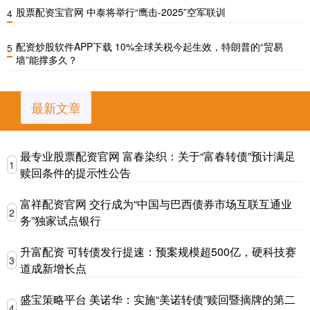
股票配资宝官网 中泰将举行“鹰击-2025”空军联训
4
配资炒股软件APP下载 10%全球关税今起生效，特朗普的“贸易
5
墙”能撑多久？
最新文章
最专业股票配资官网 富春染织：关于“富春转债”预计满足
1
赎回条件的提示性公告
富祥配资官网 交行成为“中国与巴西债券市场互联互通业
2
务”独家试点银行
升富配资 可转债发行提速：预案规模超500亿，硬科技赛
3
道成新增长点
盛宝策略平台 美诺华：实施“美诺转债”赎回暨摘牌的第二
4