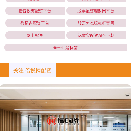
括普投资配资平台
股票配资理财网平台
盈易点配资平台
股票怎么玩杠杆官网
网上配资
达道宝配资APP下载
全部话题标签
关注 倍悦网配资