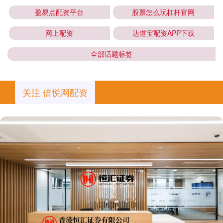
盈易点配资平台
股票怎么玩杠杆官网
网上配资
达道宝配资APP下载
全部话题标签
关注 倍悦网配资