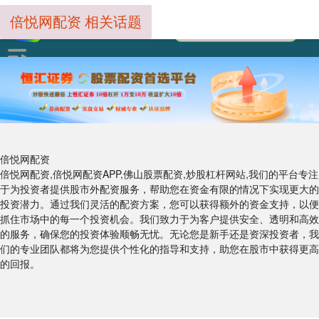
倍悦网配资 相关话题
倍悦网配资
倍悦网配资,倍悦网配资APP,佛山股票配资,炒股杠杆网站,我们的平台专注
于为投资者提供股市外配资服务，帮助您在资金有限的情况下实现更大的
投资潜力。通过我们灵活的配资方案，您可以获得额外的资金支持，以便
抓住市场中的每一个投资机会。我们致力于为客户提供安全、透明和高效
的服务，确保您的投资体验顺畅无忧。无论您是新手还是资深投资者，我
们的专业团队都将为您提供个性化的指导和支持，助您在股市中获得更高
的回报。