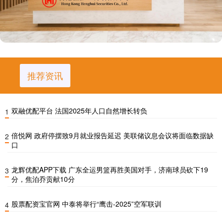
推荐资讯
双融优配平台 法国2025年人口自然增长转负
1
倍悦网 政府停摆致9月就业报告延迟 美联储议息会议将面临数据缺
2
口
龙辉优配APP下载 广东全运男篮再胜美国对手，济南球员砍下19
3
分，焦泊乔贡献10分
股票配资宝官网 中泰将举行“鹰击-2025”空军联训
4